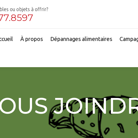
es ou objets à offrir?
77.8597
ccueil
À propos
Dépannages alimentaires
Campa
OUS JOIND